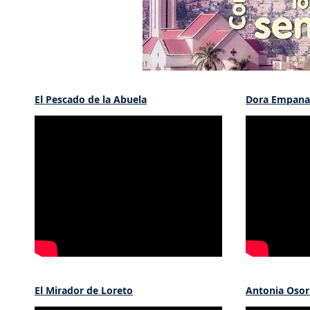
El Pescado de la Abuela
Dora Empana
El Mirador de Loreto
Antonia Osori