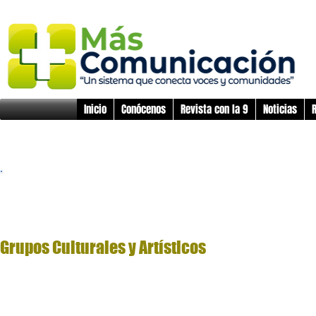
Inicio
Conócenos
Revista con la 9
Noticias
R
Galerías
Grupos Culturales y Artísticos