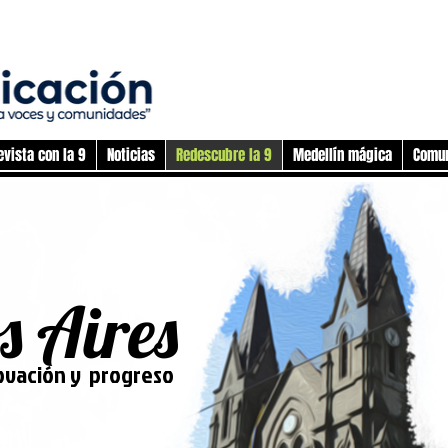
evista con la 9
Noticias
Redescubre la 9
Medellín mágica
Comun
s Aires
ovación y progreso