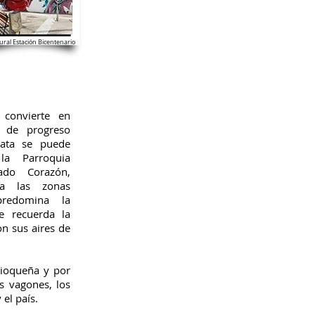
ral Estación Bicentenario
 convierte en
o de progreso
nata se puede
la Parroquia
ado Corazón,
ia las zonas
predomina la
ue recuerda la
on sus aires de
tioqueña y por
s vagones, los
el país.