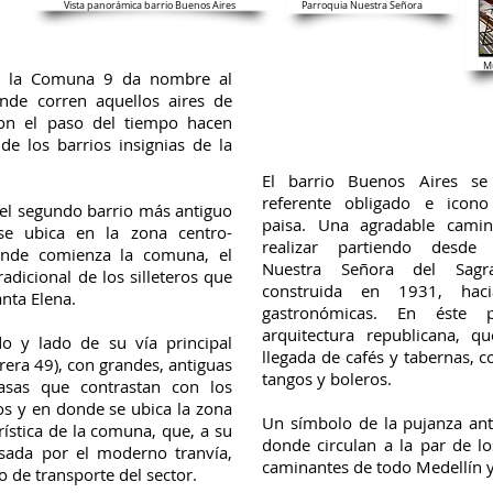
Vista panorámica barrio Buenos Aires
Parroquia Nuestra Señora
Mu
e la Comuna 9 da nombre al
nde corren aquellos aires de
on el paso del tiempo hacen
de los barrios insignias de la
El barrio Buenos Aires se
referente obligado e icon
 el segundo barrio más antiguo
paisa. Una agradable cami
se ubica en la zona centro-
realizar partiendo desde 
donde comienza la comuna, el
Nuestra Señora del Sagr
radicional de los silleteros que
construida en 1931, hac
anta Elena.
gastronómicas. En éste 
arquitectura republicana, q
o y lado de su vía principal
llegada de cafés y tabernas, c
rera 49), con grandes, antiguas
tangos y boleros.
casas que contrastan con los
os y en donde se ubica la zona
Un símbolo de la pujanza an
rística de la comuna, que, a su
donde circulan a la par de lo
esada por el moderno tranvía,
caminantes de todo Medellín y 
o de transporte del sector.