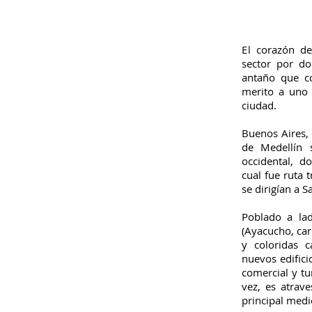
E
l corazón d
sector por do
antaño que c
merito a uno 
ciudad.
Buenos Aires,
de Medellín 
occidental, 
cual fue ruta t
se dirigían a S
Poblado a lad
(Ayacucho, car
y coloridas 
nuevos edifici
comercial y tu
vez, es atrav
principal medi