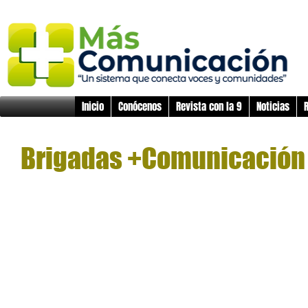
Inicio
Conócenos
Revista con la 9
Noticias
R
Brigadas +Comunicación 