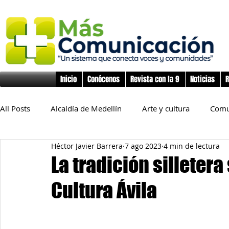
Inicio
Conócenos
Revista con la 9
Noticias
R
All Posts
Alcaldía de Medellín
Arte y cultura
Comu
Héctor Javier Barrera
7 ago 2023
4 min de lectura
Educación
Derechos Humanos
Deporte
Flo
La tradición silletera
Cultura Ávila
Inclusión Social
Infancia y preadolescencia
Junta