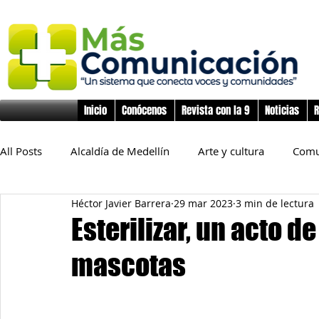
Inicio
Conócenos
Revista con la 9
Noticias
R
All Posts
Alcaldía de Medellín
Arte y cultura
Comu
Héctor Javier Barrera
29 mar 2023
3 min de lectura
Educación
Derechos Humanos
Deporte
Flo
Esterilizar, un acto 
mascotas
Inclusión Social
Infancia y preadolescencia
Junta