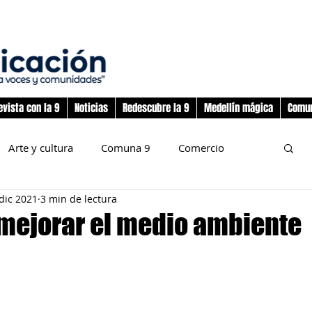
evista con la 9
Noticias
Redescubre la 9
Medellín mágica
Comun
Arte y cultura
Comuna 9
Comercio
dic 2021
3 min de lectura
nos
Deporte
Flora y fauna
 mejorar el medio ambiente
preadolescencia
Junta Administradora Local