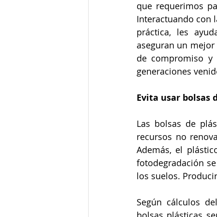
que requerimos para
Interactuando con l
práctica, les ayu
aseguran un mejor f
de compromiso y d
generaciones veni
Evita usar bolsas d
Las bolsas de plást
recursos no renov
Además, el plásti
fotodegradación se
los suelos. Produci
Según cálculos de
bolsas plásticas s