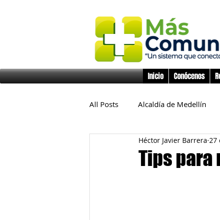
Inicio
Conócenos
R
All Posts
Alcaldía de Medellín
Héctor Javier Barrera
27 
Educación
Derechos Huma
Tips para
Inclusión Social
Infancia y 