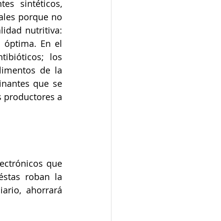
es sintéticos, 
ales porque no 
dad nutritiva: 
óptima. En el 
bióticos; los 
imentos de la 
nantes que se 
 productores a 
ectrónicos que 
stas roban la 
rio, ahorrará 