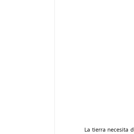
Junta de Acción Comunal
J
Medio ambiente
Movilidad
Salud mental
Secretaría de
La tierra necesita