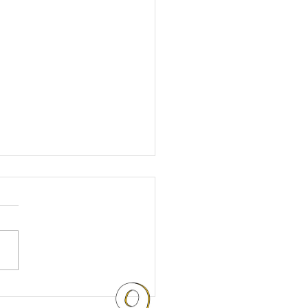
Reliza:
blioteca Pública Piloto
a con un tesoro fotográfico