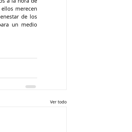
s a la hora de 
ellos merecen 
enestar de los 
para un medio 
Ver todo