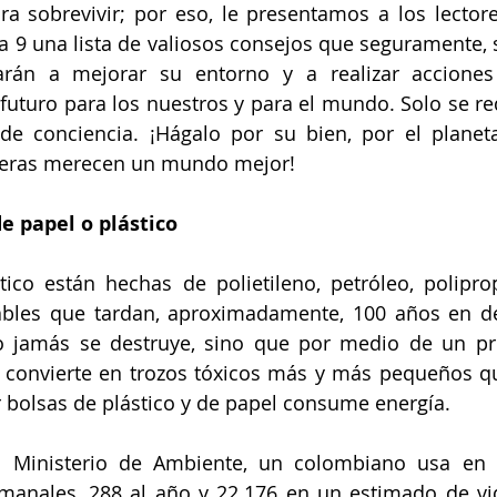
 sobrevivir; por eso, le presentamos a los lectores
a 9 una lista de valiosos consejos que seguramente, s
darán a mejorar su entorno y a realizar acciones 
uturo para los nuestros y para el mundo. Solo se re
e conciencia. ¡Hágalo por su bien, por el planeta
deras merecen un mundo mejor! 
e papel o plástico 
ico están hechas de polietileno, petróleo, poliprop
ables que tardan, aproximadamente, 100 años en d
co jamás se destruye, sino que por medio de un pr
 convierte en trozos tóxicos más y más pequeños qu
r bolsas de plástico y de papel consume energía. 
l Ministerio de Ambiente, un colombiano usa en 
emanales, 288 al año y 22.176 en un estimado de vi