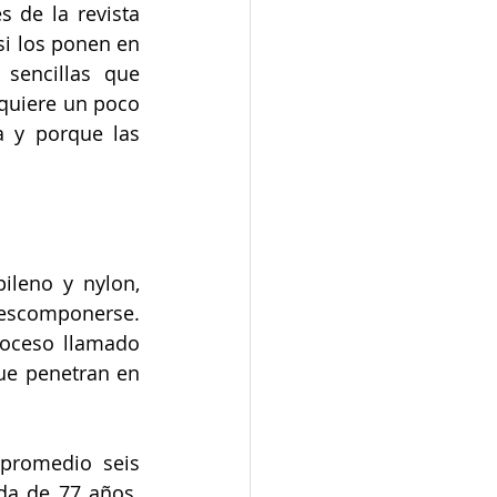
 de la revista 
i los ponen en 
sencillas que 
quiere un poco 
 y porque las 
ileno y nylon, 
escomponerse. 
oceso llamado 
e penetran en 
promedio seis 
da de 77 años. 