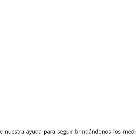
uventud
LGBTIQ+
Mascotas
Medellín
Mujeres empoderadas
Salud
 Salud
Sociedad
 de nuestra ayuda para seguir brindándonos los medi