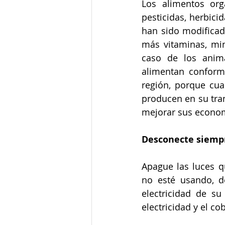
Los alimentos orgá
pesticidas, herbici
han sido modificad
más vitaminas, min
caso de los anima
alimentan conform
región, porque cua
producen en su tran
mejorar sus econom
Desconecte siemp
Apague las luces q
no esté usando, de
electricidad de su
electricidad y el co