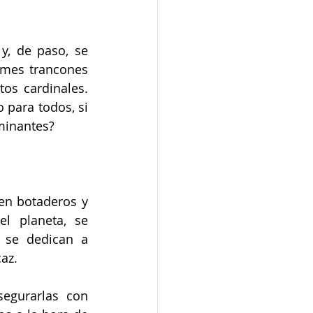
y, de paso, se 
rmes trancones 
s cardinales. 
para todos, si 
aminantes?
en botaderos y 
l planeta, se 
se dedican a 
az. 
egurarlas con 