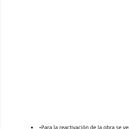
Junta de Acción Comunal
Juventud
LGBTIQ+
Medio ambiente
Movilidad
Mujeres empoderad
Salud mental
Secretaría de Salud
Sociedad
•Para la reactivación de la obra se v