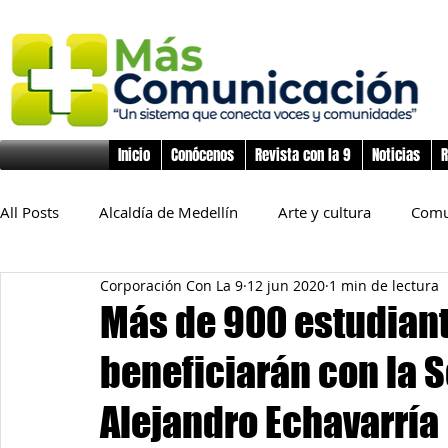
Inicio
Conócenos
Revista con la 9
Noticias
R
All Posts
Alcaldía de Medellín
Arte y cultura
Comu
Corporación Con La 9
12 jun 2020
1 min de lectura
Educación
Derechos Humanos
Deporte
Flo
Más de 900 estudiant
beneficiarán con la 
Inclusión Social
Infancia y preadolescencia
Junta
Alejandro Echavarría