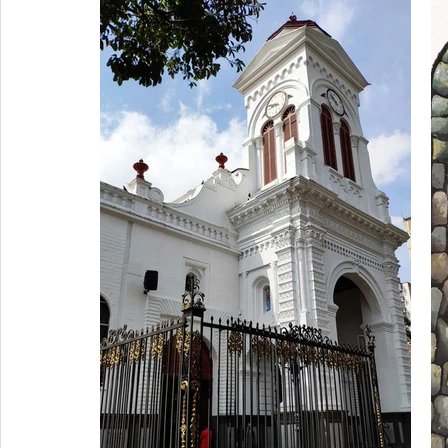
Junta de Acción Comunal
Juventud
LGBTIQ+
Medio ambiente
Movilidad
Mujeres empoderad
Salud mental
Secretaría de Salud
Sociedad