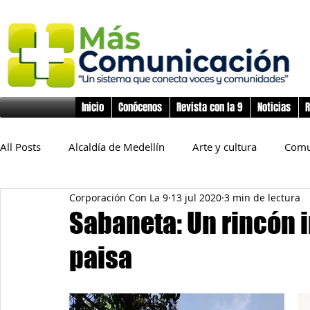
Inicio
Conócenos
Revista con la 9
Noticias
R
All Posts
Alcaldía de Medellín
Arte y cultura
Comu
Corporación Con La 9
13 jul 2020
3 min de lectura
Educación
Derechos Humanos
Deporte
Flo
Sabaneta: Un rincón i
paisa
Inclusión Social
Infancia y preadolescencia
Junta