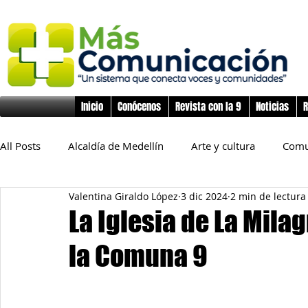
Inicio
Conócenos
Revista con la 9
Noticias
R
All Posts
Alcaldía de Medellín
Arte y cultura
Comu
Valentina Giraldo López
3 dic 2024
2 min de lectura
Educación
Derechos Humanos
Deporte
Flo
La Iglesia de La Milag
la Comuna 9
Inclusión Social
Infancia y preadolescencia
Junta