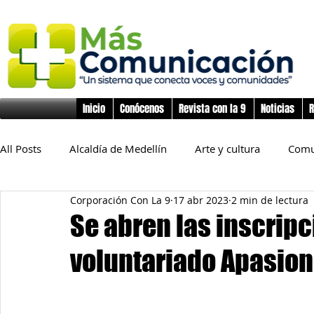
Inicio
Conócenos
Revista con la 9
Noticias
R
All Posts
Alcaldía de Medellín
Arte y cultura
Comu
Corporación Con La 9
17 abr 2023
2 min de lectura
Educación
Derechos Humanos
Deporte
Flo
Se abren las inscripc
voluntariado Apasion
Inclusión Social
Infancia y preadolescencia
Junta