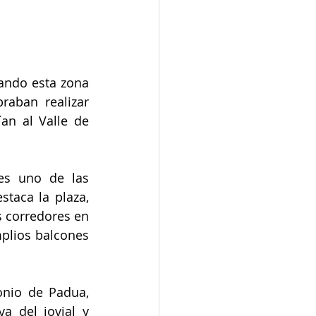
ando esta zona 
aban realizar 
n al Valle de 
es uno de las 
taca la plaza, 
 corredores en 
plios balcones 
onio de Padua, 
a del jovial y 