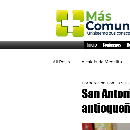
Inicio
Conócenos
R
All Posts
Alcaldía de Medellín
Corporación Con La 9
19
Educación
Derechos Huma
San Antoni
antioque
Inclusión Social
Infancia y 