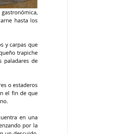
 gastronómica, 
rne hasta los 
s y carpas que 
queño trapiche 
s paladares de 
es o estaderos 
 el fin de que 
ano.
uentra en una 
nzando por la 
n un descuido, 