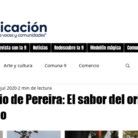
evista con la 9
Noticias
Redescubre la 9
Medellín mágica
Comun
Arte y cultura
Comuna 9
Comercio
 jul 2020
2 min de lectura
nos
Deporte
Flora y fauna
o de Pereira: El sabor del o
ño
preadolescencia
Junta Administradora Local