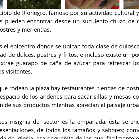
ipio de Ríonegro, famoso por su actividad cultural y
es pueden encontrar desde un suculento chuzo de ca
ostres y meriendas.
es el epicentro donde se ubican toda clase de quiosco
ad de dulces, postres y fritos, e incluso existe un pe
extrae guarapo de caña de azúcar para refrescar lo
s visitantes.
que rodean la plaza hay restaurantes, tiendas de postr
spacio de los andenes para sacar sillas y mesas con
ten de sus productos mientras aprecian el paisaje urb
os insignia del sector es la empanada, ésta se enc
sentaciones, de todos los tamaños y sabores; come
a de iglesia, esa pequeñita de las que, fácilmente e