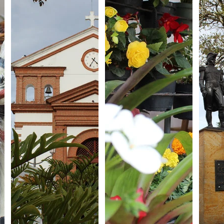
uventud
LGBTIQ+
Mascotas
Medellín
Mujeres empoderadas
Salud
 Salud
Sociedad