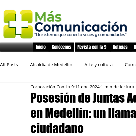
Inicio
Conócenos
Revista con la 9
Noticias
R
All Posts
Alcaldía de Medellín
Arte y cultura
Comu
Corporación Con La 9
11 ene 2024
1 min de lectura
Educación
Derechos Humanos
Deporte
Flo
Posesión de Juntas A
en Medellín: un llam
Inclusión Social
Infancia y preadolescencia
Junta
ciudadano