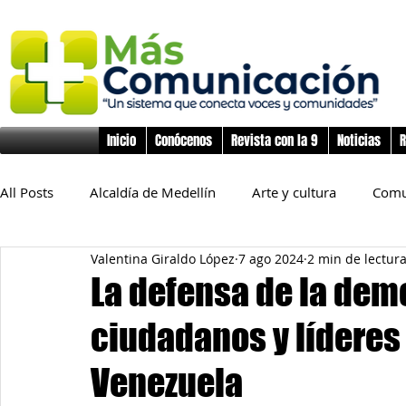
Inicio
Conócenos
Revista con la 9
Noticias
R
All Posts
Alcaldía de Medellín
Arte y cultura
Comu
Valentina Giraldo López
7 ago 2024
2 min de lectur
Educación
Derechos Humanos
Deporte
Flo
La defensa de la dem
ciudadanos y líderes
Inclusión Social
Infancia y preadolescencia
Junta
Venezuela