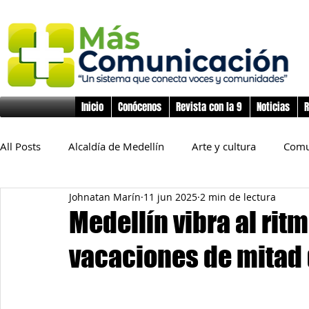
Inicio
Conócenos
Revista con la 9
Noticias
R
All Posts
Alcaldía de Medellín
Arte y cultura
Comu
Johnatan Marín
11 jun 2025
2 min de lectura
Educación
Derechos Humanos
Deporte
Flo
Medellín vibra al rit
vacaciones de mitad
Inclusión Social
Infancia y preadolescencia
Junta