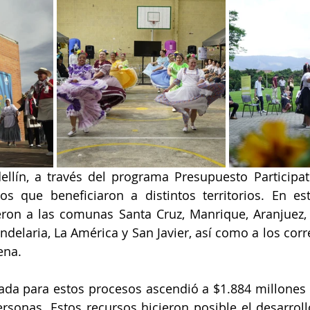
uventud
LGBTIQ+
Mascotas
Medellín
Mujeres empoderadas
Salud
 Salud
Sociedad
llín, a través del programa Presupuesto Participati
os que beneficiaron a distintos territorios. En est
ieron a las comunas Santa Cruz, Manrique, Aranjuez, 
ndelaria, La América y San Javier, así como a los corr
ena.  
zada para estos procesos ascendió a $1.884 millones 
sonas. Estos recursos hicieron posible el desarroll