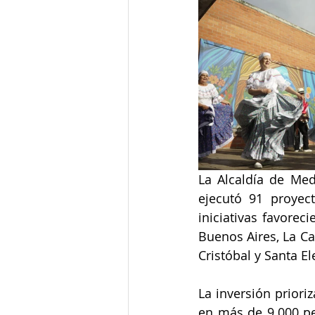
Junta de Acción Comunal
J
Medio ambiente
Movilidad
Salud mental
Secretaría de
La Alcaldía de Mede
ejecutó 91 proyect
iniciativas favorec
Buenos Aires, La Ca
Cristóbal y Santa El
La inversión priori
en más de 9.000 per