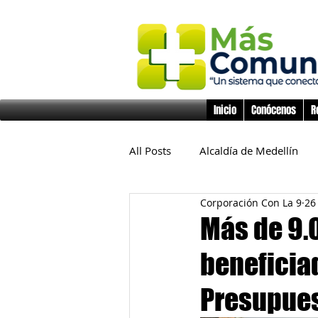
Inicio
Conócenos
R
All Posts
Alcaldía de Medellín
Corporación Con La 9
26
Educación
Derechos Huma
Más de 9.
beneficia
Inclusión Social
Infancia y 
Presupuest