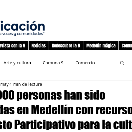
evista con la 9
Noticias
Redescubre la 9
Medellín mágica
Comun
Arte y cultura
Comuna 9
Comercio
 may
1 min de lectura
nos
Deporte
Flora y fauna
000 personas han sido
das en Medellín con recurs
preadolescencia
Junta Administradora Local
o Participativo para la cul