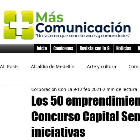
Inicio
Conócenos
Revista con la 9
Noticias
R
All Posts
Alcaldía de Medellín
Arte y cultura
Comu
Corporación Con La 9
12 feb 2021
2 min de lectura
Educación
Derechos Humanos
Deporte
Flo
Los 50 emprendimien
Concurso Capital Sem
Inclusión Social
Infancia y preadolescencia
Junta
iniciativas