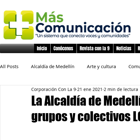
Inicio
Conócenos
Revista con la 9
Noticias
R
All Posts
Alcaldía de Medellín
Arte y cultura
Comu
Corporación Con La 9
21 ene 2021
2 min de lectura
Educación
Derechos Humanos
Deporte
Flo
La Alcaldía de Medell
grupos y colectivos L
Inclusión Social
Infancia y preadolescencia
Junta