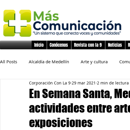
Inicio
Conócenos
Revista con la 9
Noticias
R
All Posts
Alcaldía de Medellín
Arte y cultura
Comu
Corporación Con La 9
29 mar 2021
2 min de lectura
Educación
Derechos Humanos
Deporte
Flo
En Semana Santa, Med
actividades entre art
Inclusión Social
Infancia y preadolescencia
Junta
exposiciones