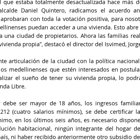
d que estaba totalmente desactualizada hace más de
 alcalde Daniel Quintero, radicamos el acuerdo ant
aprobaran con toda la votación positiva, para nosot
llinenses puedan acceder a una vivienda. Esto abre 
a una ciudad de propietarios. Ahora las familias re
ivienda propia”, destacó el director del Isvimed, Jorg
ente articulación de la ciudad con la política naciona
 los medellinenses que estén interesados en postular
alizar el sueño de tener su vivienda propia, lo pod
da Libre.
ar debe ser mayor de 18 años, los ingresos familia
212 (cuatro salarios mínimos), se debe certificar la
imo, en los últimos seis años, es necesario dispone
ución habitacional, ningún integrante del hogar de
aís, ni haber recibido anteriormente otro subsidio de