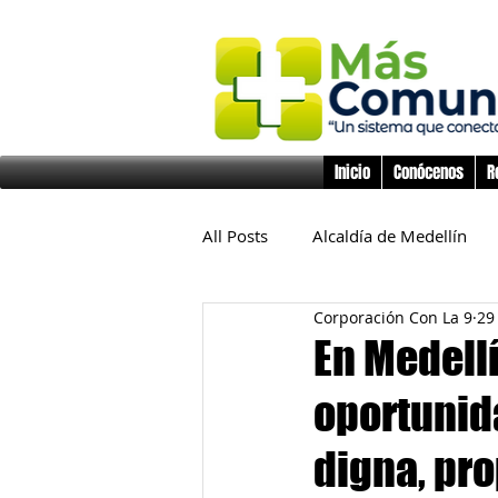
Inicio
Conócenos
R
All Posts
Alcaldía de Medellín
Corporación Con La 9
29
Educación
Derechos Huma
En Medell
oportunid
Inclusión Social
Infancia y 
digna, pro