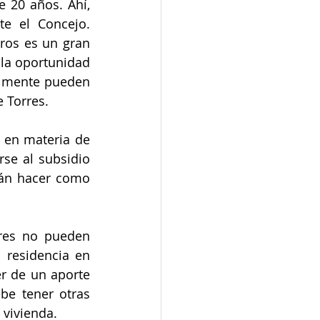
 20 años. Ahí, 
e el Concejo. 
ros es un gran 
la oportunidad 
almente pueden 
e Torres.
l en materia de 
se al subsidio 
rán hacer como 
res no pueden 
 residencia en 
r de un aporte 
be tener otras 
 vivienda. 