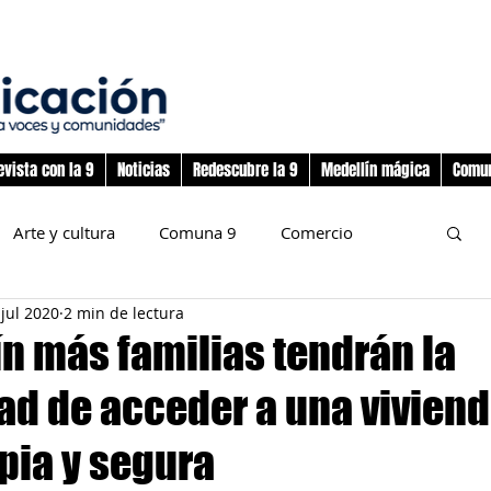
evista con la 9
Noticias
Redescubre la 9
Medellín mágica
Comun
Arte y cultura
Comuna 9
Comercio
 jul 2020
2 min de lectura
nos
Deporte
Flora y fauna
ín más familias tendrán la
ad de acceder a una vivien
preadolescencia
Junta Administradora Local
pia y segura