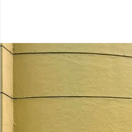
Junta de Acción Comunal
Juventud
LGBTIQ+
Medio ambiente
Movilidad
Mujeres empoderad
Salud mental
Secretaría de Salud
Sociedad