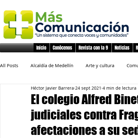
Inicio
Conócenos
Revista con la 9
Noticias
R
All Posts
Alcaldía de Medellín
Arte y cultura
Comu
Héctor Javier Barrera
24 sept 2021
4 min de lectura
Educación
Derechos Humanos
Deporte
Flo
El colegio Alfred Bine
judiciales contra Frag
Inclusión Social
Infancia y preadolescencia
Junta
afectaciones a su se