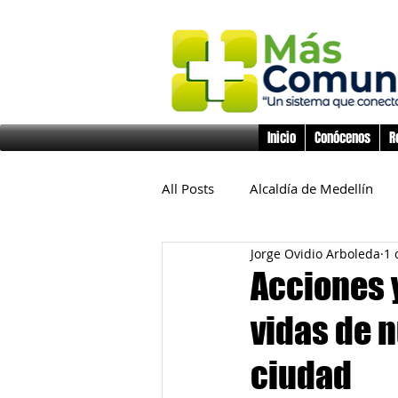
Inicio
Conócenos
R
All Posts
Alcaldía de Medellín
Jorge Ovidio Arboleda
1 
Educación
Derechos Huma
Acciones 
vidas de n
Inclusión Social
Infancia y 
ciudad