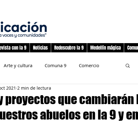
evista con la 9
Noticias
Redescubre la 9
Medellín mágica
Comun
Arte y cultura
Comuna 9
Comercio
oct 2021
2 min de lectura
nos
Deporte
Flora y fauna
y proyectos que cambiarán 
uestros abuelos en la 9 y en
preadolescencia
Junta Administradora Local