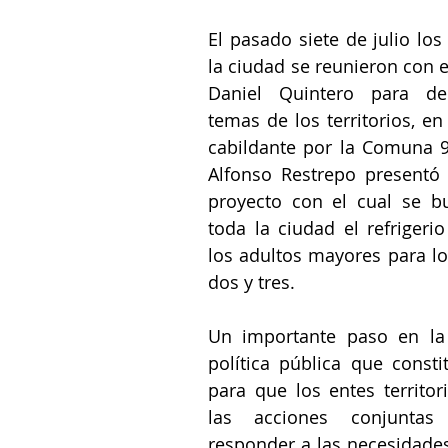
uventud
LGBTIQ+
Mascotas
Medellín
El pasado siete de julio los
la ciudad se reunieron con e
Mujeres empoderadas
Salud
Daniel Quintero para deb
temas de los territorios, en
cabildante por la Comuna 9.
 Salud
Sociedad
Alfonso Restrepo presentó 
proyecto con el cual se bu
toda la ciudad el refrigerio
los adultos mayores para los
dos y tres.
Un importante paso en la 
política pública que const
para que los entes territori
las acciones conjuntas
responder a las necesidades