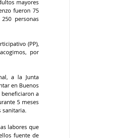
dultos mayores 
enzo fueron 75 
 250 personas 
cipativo (PP), 
acogimos, por 
l, a la Junta 
ntar en Buenos 
beneficiaron a 
rante 5 meses 
 sanitaria.
s labores que 
llos fuente de 