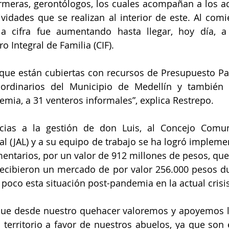
ermeras, gerontólogos, los cuales acompañan a los a
tividades que se realizan al interior de este. Al comi
la cifra fue aumentando hasta llegar, hoy día, a
o Integral de Familia (CIF).
ue están cubiertas con recursos de Presupuesto Parti
ordinarios del Municipio de Medellín y también 
mia, a 31 venteros informales”, explica Restrepo.
acias a la gestión de don Luis, al Concejo Comuna
l (JAL) y a su equipo de trabajo se ha logró impleme
mentarios, por un valor de 912 millones de pesos, que 
ecibieron un mercado de por valor 256.000 pesos du
poco esta situación post-pandemia en la actual crisis
que desde nuestro quehacer valoremos y apoyemos la
erritorio a favor de nuestros abuelos, ya que son e