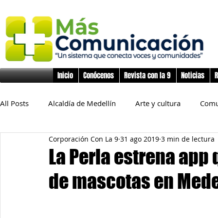
Inicio
Conócenos
Revista con la 9
Noticias
R
All Posts
Alcaldía de Medellín
Arte y cultura
Comu
Corporación Con La 9
31 ago 2019
3 min de lectura
Educación
Derechos Humanos
Deporte
Flo
La Perla estrena app 
de mascotas en Mede
Inclusión Social
Infancia y preadolescencia
Junta