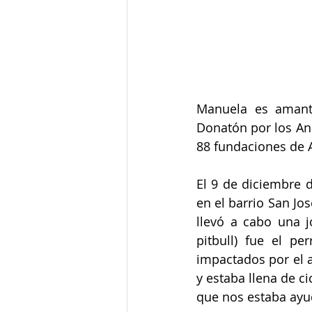
Junta de Acción Comunal
J
Medio ambiente
Movilidad
Manuela es amante
Salud mental
Secretaría de
Donatón por los An
88 fundaciones de 
El 9 de diciembre d
en el barrio San Jo
llevó a cabo una j
pitbull) fue el p
impactados por el a
y estaba llena de ci
que nos estaba ayu