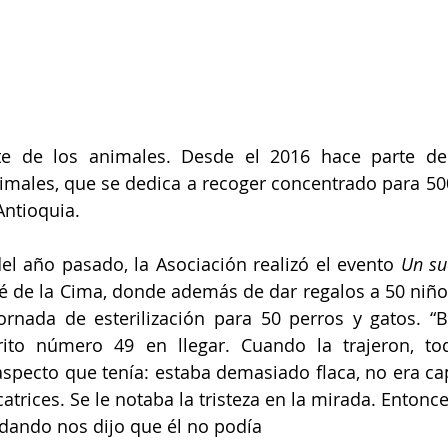
uventud
LGBTIQ+
Mascotas
Medellín
Mujeres empoderadas
Salud
 de los animales. Desde el 2016 hace parte de 
 Salud
Sociedad
imales, que se dedica a recoger concentrado para 50
Antioquia.
el año pasado, la Asociación realizó el evento 
Un su
sé de la Cima, donde además de dar regalos a 50 niños 
ornada de esterilización para 50 perros y gatos. “B
errito número 49 en llegar. Cuando la trajeron, t
specto que tenía: estaba demasiado flaca, no era ca
catrices. Se le notaba la tristeza en la mirada. Entonces
dando nos dijo que él no podía