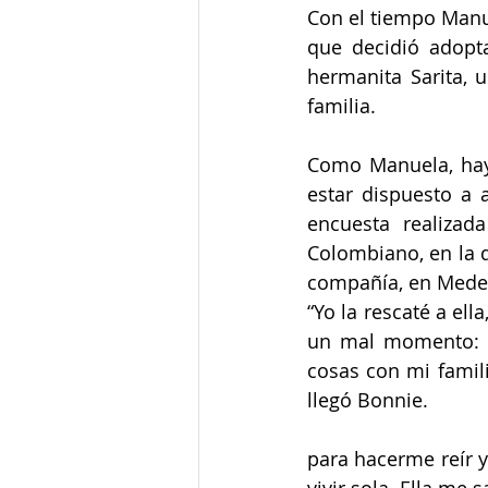
Con el tiempo Manue
que decidió adopta
hermanita Sarita,
familia.
Como Manuela, hay
estar dispuesto a 
encuesta realizad
Colombiano, en la 
compañía, en Medel
“Yo la rescaté a el
un mal momento: h
cosas con mi famil
llegó Bonnie.
para hacerme reír y
vivir sola. Ella me