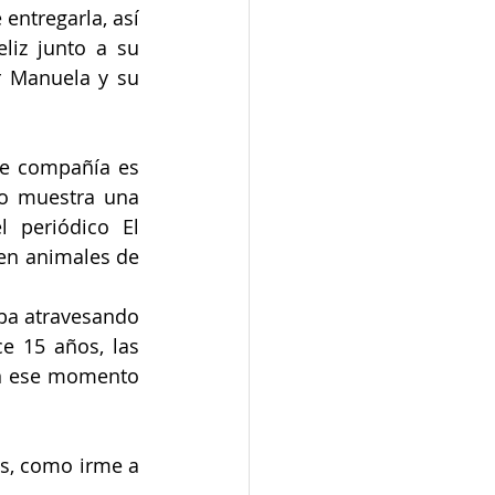
ntregarla, así 
liz junto a su 
 Manuela y su 
e compañía es 
lo muestra una 
 periódico El 
en animales de 
aba atravesando 
 15 años, las 
en ese momento 
s, como irme a 