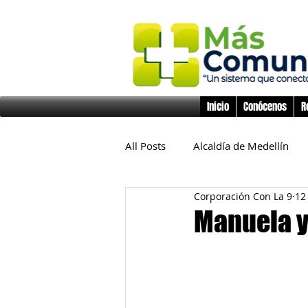
Inicio
Conócenos
R
All Posts
Alcaldía de Medellín
Corporación Con La 9
12
Educación
Derechos Huma
Manuela y
Inclusión Social
Infancia y 