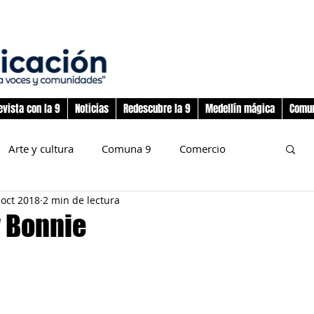
evista con la 9
Noticias
Redescubre la 9
Medellín mágica
Comun
Arte y cultura
Comuna 9
Comercio
 oct 2018
2 min de lectura
nos
Deporte
Flora y fauna
 Bonnie
preadolescencia
Junta Administradora Local