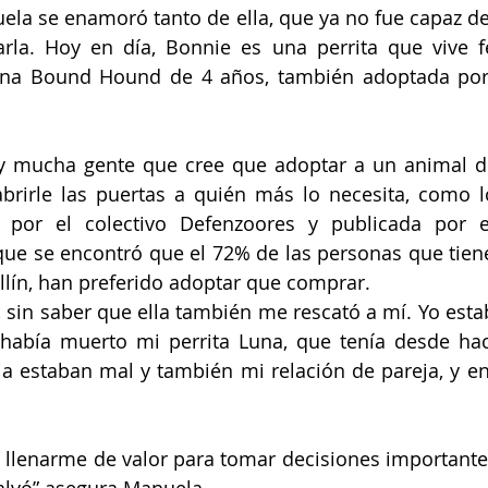
la se enamoró tanto de ella, que ya no fue capaz de e
rla. Hoy en día, Bonnie es una perrita que vive fe
 una Bound Hound de 4 años, también adoptada por
 mucha gente que cree que adoptar a un animal d
abrirle las puertas a quién más lo necesita, como 
a por el colectivo Defenzoores y publicada por el
que se encontró que el 72% de las personas que tien
lín, han preferido adoptar que comprar.
la, sin saber que ella también me rescató a mí. Yo est
abía muerto mi perrita Luna, que tenía desde hace
ia estaban mal y también mi relación de pareja, y 
 llenarme de valor para tomar decisiones importante
 salvó” asegura Manuela.