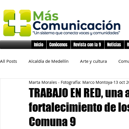
Inicio
Conócenos
Revista con la 9
Noticias
R
All Posts
Alcaldía de Medellín
Arte y cultura
Comu
Marta Morales - Fotografía: Marco Montoya
13 oct 
Educación
Derechos Humanos
Deporte
Flo
TRABAJO EN RED, una 
fortalecimiento de l
Inclusión Social
Infancia y preadolescencia
Junta
Comuna 9