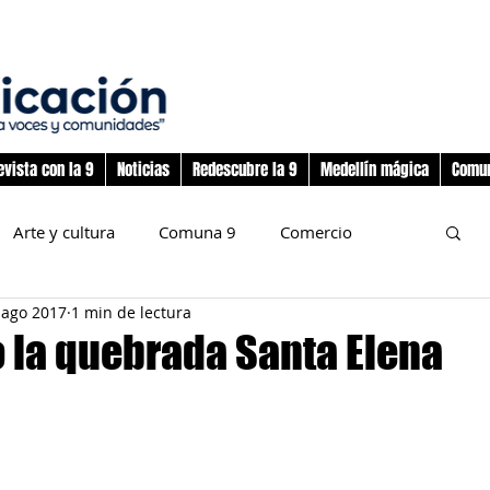
evista con la 9
Noticias
Redescubre la 9
Medellín mágica
Comun
Arte y cultura
Comuna 9
Comercio
 ago 2017
1 min de lectura
nos
Deporte
Flora y fauna
 la quebrada Santa Elena
preadolescencia
Junta Administradora Local