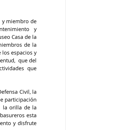
n y miembro de 
ntenimiento  y 
useo Casa de la 
miembros de la 
los espacios y 
ntud,  que del 
tividades que 
ensa Civil, la 
 participación 
la orilla de la 
basureros esta 
to y disfrute 