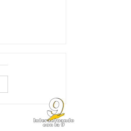
Reliza:
e 270.000 estudiantes
san a clases para iniciar el
do semestre en Medellín