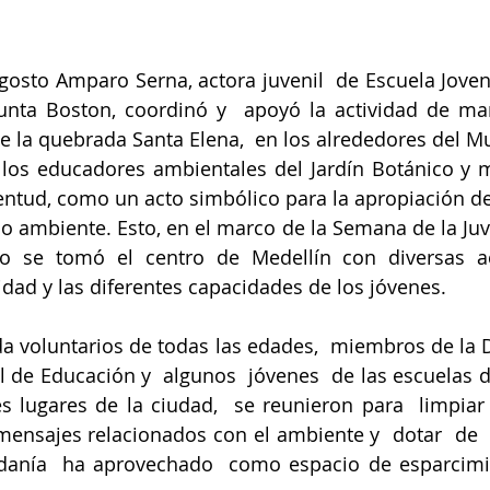
gosto Amparo Serna, actora juvenil  de Escuela Jove
 Junta Boston, coordinó y  apoyó la actividad de ma
 de la quebrada Santa Elena,  en los alrededores del M
 los educadores ambientales del Jardín Botánico y 
ventud, como un acto simbólico para la apropiación de 
o ambiente. Esto, en el marco de la Semana de la Juve
o se tomó el centro de Medellín con diversas ac
idad y las diferentes capacidades de los jóvenes.
a voluntarios de todas las edades,  miembros de la Def
 de Educación y  algunos  jóvenes  de las escuelas de
es lugares de la ciudad,  se reunieron para  limpiar  
mensajes relacionados con el ambiente y  dotar  de  
danía  ha aprovechado  como espacio de esparcimien