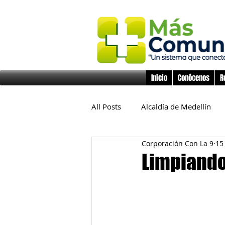
Inicio
Conócenos
R
All Posts
Alcaldía de Medellín
Corporación Con La 9
15
Educación
Derechos Huma
Limpiando
Inclusión Social
Infancia y 