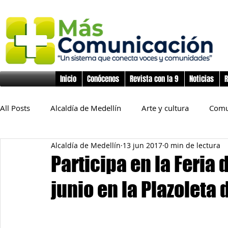
Inicio
Conócenos
Revista con la 9
Noticias
R
All Posts
Alcaldía de Medellín
Arte y cultura
Comu
Alcaldía de Medellín
13 jun 2017
0 min de lectura
Educación
Derechos Humanos
Deporte
Flo
Participa en la Feria 
junio en la Plazoleta 
Inclusión Social
Infancia y preadolescencia
Junta