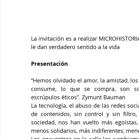
Junta de Acción Comunal
Juventud
LGBTIQ+
Medio ambiente
Movilidad
Mujeres empoderad
La invitación es a realizar MICROHISTORI
le dan verdadero sentido a la vida
Salud mental
Secretaría de Salud
Sociedad
Presentación
“Hemos olvidado el amor, la amistad, los 
consume, lo que se compra, son sol
escrúpulos éticos”. Zymunt Bauman
La tecnología, el abuso de las redes soci
de contenidos, sin control y sin filtr
sociedad, nos han vuelto más egoístas,
menos solidarios, más indiferentes, men