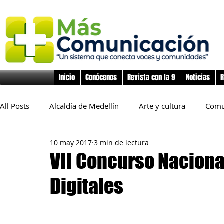
Inicio
Conócenos
Revista con la 9
Noticias
R
All Posts
Alcaldía de Medellín
Arte y cultura
Comu
10 may 2017
3 min de lectura
Educación
Derechos Humanos
Deporte
Flo
VII Concurso Naciona
Digitales
Inclusión Social
Infancia y preadolescencia
Junta