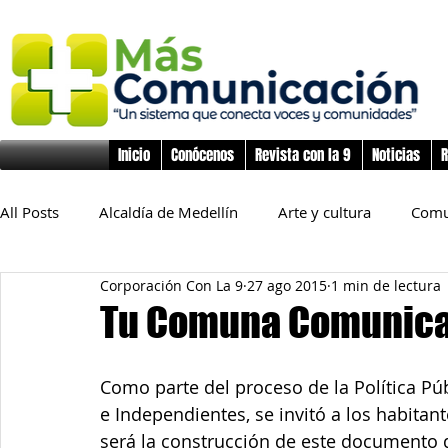
Inicio
Conócenos
Revista con la 9
Noticias
R
All Posts
Alcaldía de Medellín
Arte y cultura
Comu
Corporación Con La 9
27 ago 2015
1 min de lectura
Educación
Derechos Humanos
Deporte
Flo
Tu Comuna Comunic
Inclusión Social
Infancia y preadolescencia
Junta
Como parte del proceso de la Política Pú
e Independientes, se invitó a los habita
será la construcción de este documento q