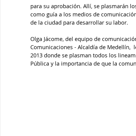
Junta de Acción Comunal
Juventud
LGBTIQ+
para su aprobación. Allí, se plasmarán l
como guía a los medios de comunicación 
de la ciudad para desarrollar su labor. 
Medio ambiente
Movilidad
Mujeres empoderad
Olga Jácome, del equipo de comunicación 
Comunicaciones - Alcaldía de Medellín,  l
Salud mental
Secretaría de Salud
Sociedad
2013 donde se plasman todos los lineamie
Pública y la importancia de que la comuni