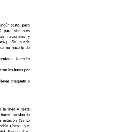
ningún costo, pero
0 para visitantes
tes nacionales y
BÉN). Se puede
nda no hacerlo de
Comfama también
eran los lunes por
 llevar chaqueta o
 la línea A hasta
 hacer transbordo
a estación (Santo
cable Línea L que
del Parque Arví.