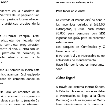
 Arví?
recreativas en este espacio.
cuentra en la plazoleta de
Para tener en cuenta:
. Se trata de un pequeño San
y campesinos locales ofrecen
La entrada al Parque Arví no tiene 
 o artísticos propios de la
los recorridos guiados sí ($25.00
extranjeros, $10.000 para visitan
$6.000 para personas con SIS
 Cultural Parque Arví:
ingresar sin guía, pero se recomie
plazoleta de llegada del
esta manera.
na completa programación
Los parques de Comfenalco y 
urante el año. Cuenta con un
tienen un costo.
, plazoleta de comidas, la
El Parque Arví y el Metrocable no op
de administrativa de la
actividades de mantenimiento.
í.
Hace frío, por lo que es importante
saco.
o su nombre lo indica está
nic o acampar. Está equipado
¿Cómo llegar?
esas de cemento donde se
os.
A través del sistema Metro: Se toma
s:
Para los amantes de la
la Estación Acevedo, donde se debe
rví ofrece recorridos guiados
al Metrocable, se llega a la últim
 de avistamiento (una de 5 y
Domingo) y allí se ingresa al Metro
donde se pueden observar
llega directamente a la entrada 