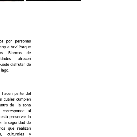
os por personas
arque Arví.
Parque
as Blancas de
dades ofrecen
puede disfrutar de
 lago.
s hacen parte del
os cuales cumplen
entro de la zona
 corresponde al
está preservar la
or la seguridad de
eros que realizan
as, culturales y