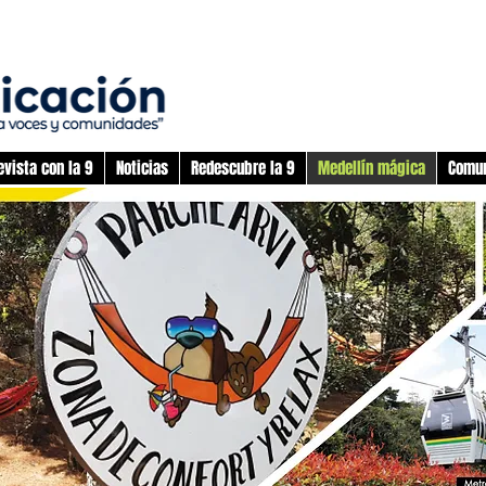
evista con la 9
Noticias
Redescubre la 9
Medellín mágica
Comun