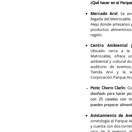
¿Qué hacer en el Parque
Mercado Arví:
Se en
llegada del Metrocable
Alejo donde artesanos 
productos alimenticios
región.
Centro Ambiental y
Ubicado cerca a la 
Metrocable, ofrece u
ambiental y cultural d
auditorio de eventos
Tienda Arví y la se
Corporación Parque Arv
Picnic Chorro Clarín:
Com
diseñado para hacer pic
con 25 casetas con m
pueden preparar aliment
Avistamiento de Ave
ornitología el Parque A
y cuenta con dos torres
otra de 9 metros), 