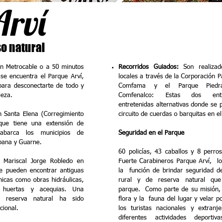
Arví
o natural
en Metrocable o a 50 minutos
Recorridos Guiados:
Son realizad
se encuentra el Parque Arví,
locales a través de la Corporación P
para desconectarte de todo y
Comfama y el Parque Piedr
leza.
Comfenalco: Estas dos enti
entretenidas alternativas donde se 
 Santa Elena (Corregimiento
circuito de cuerdas o barquitas en el
rque tiene una extensión de
abarca los municipios de
Seguridad en el Parque
bana y Guarne.
60 policías, 43 caballos y 8 perro
l Mariscal Jorge Robledo en
Fuerte Carabineros Parque Arví, l
se pueden encontrar antiguas
la función de brindar seguridad d
nicas como obras hidráulicas,
rural y de reserva natural que
, huertas y acequias. Una
parque. Como parte de su misión, 
 reserva natural ha sido
flora y la fauna del lugar y velar p
cional.
los turistas nacionales y extranj
diferentes actividades deportiv