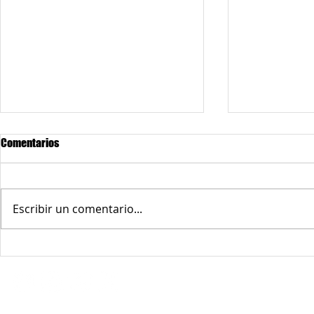
Comentarios
Escribir un comentario...
Murales, arte vivo en la 9
Redes sociales:
Tradiciones a
Comuna 9
© 2026 Corporación Interactuando con la 9 - Derechos reservados.