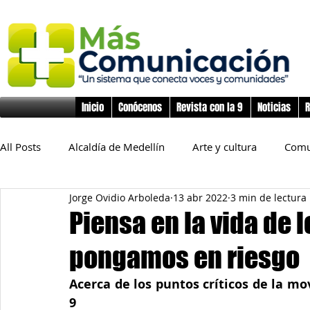
Inicio
Conócenos
Revista con la 9
Noticias
R
All Posts
Alcaldía de Medellín
Arte y cultura
Comu
Jorge Ovidio Arboleda
13 abr 2022
3 min de lectura
Educación
Derechos Humanos
Deporte
Flo
Piensa en la vida de 
pongamos en riesgo
Inclusión Social
Infancia y preadolescencia
Junta
Acerca de los puntos críticos de la mo
9