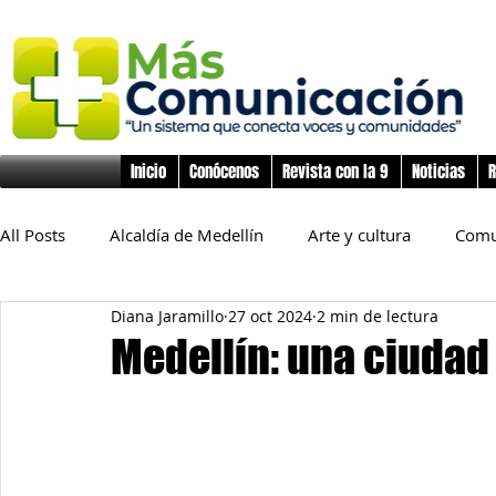
Inicio
Conócenos
Revista con la 9
Noticias
R
All Posts
Alcaldía de Medellín
Arte y cultura
Comu
Diana Jaramillo
27 oct 2024
2 min de lectura
Educación
Derechos Humanos
Deporte
Flo
Medellín: una ciudad
Inclusión Social
Infancia y preadolescencia
Junta