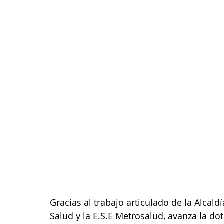
Junta de Acción Comunal
Juventud
LGBTIQ+
Medio ambiente
Movilidad
Mujeres empoderad
Salud mental
Secretaría de Salud
Sociedad
Gracias al trabajo articulado de la Alcaldí
Salud y la E.S.E Metrosalud, avanza la do