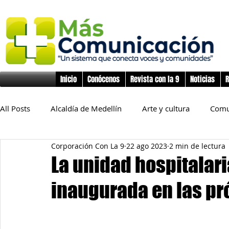
Inicio
Conócenos
Revista con la 9
Noticias
R
All Posts
Alcaldía de Medellín
Arte y cultura
Comu
Corporación Con La 9
22 ago 2023
2 min de lectura
Educación
Derechos Humanos
Deporte
Flo
La unidad hospitalar
inaugurada en las p
Inclusión Social
Infancia y preadolescencia
Junta