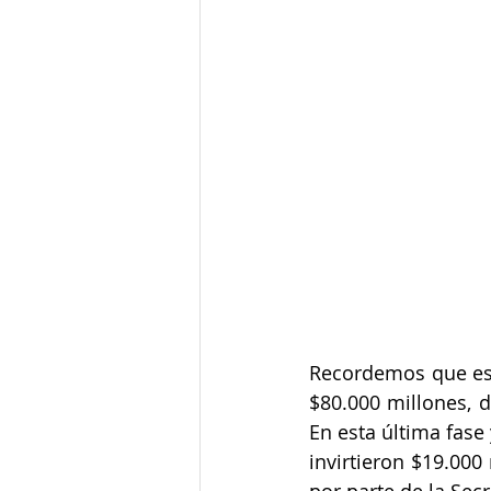
Junta de Acción Comunal
J
Medio ambiente
Movilidad
Salud mental
Secretaría de
Recordemos que est
$80.000 millones, d
En esta última fase 
invirtieron $19.000