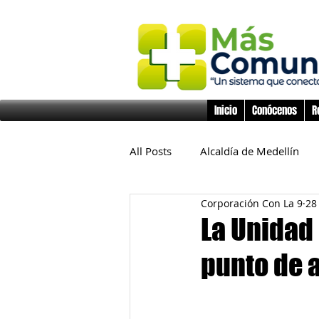
Inicio
Conócenos
R
All Posts
Alcaldía de Medellín
Corporación Con La 9
28
Educación
Derechos Huma
La Unidad 
punto de a
Inclusión Social
Infancia y 