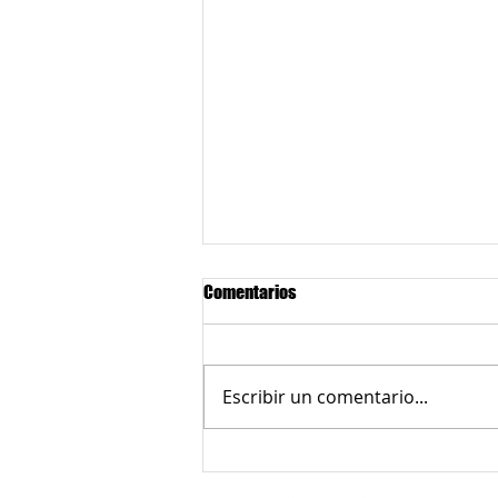
Comentarios
Escribir un comentario...
Redes sociales:
Comuna 9 de Medellín tendrá
900 cupos del Bono Alimentario