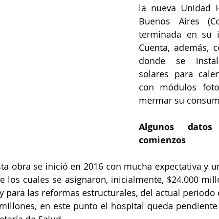
uventud
LGBTIQ+
Mascotas
Medellín
la nueva Unidad Ho
Buenos Aires (C
terminada en su in
Mujeres empoderadas
Salud
Cuenta, además, co
donde se instal
solares para calen
 Salud
Sociedad
con módulos fotov
mermar su consumo
Algunos datos
comienzos
a obra se inició en 2016 con mucha expectativa y un
e los cuales se asignaron, inicialmente, $24.000 mill
y para las reformas estructurales, del actual periodo 
 millones, en este punto el hospital queda pendiente 