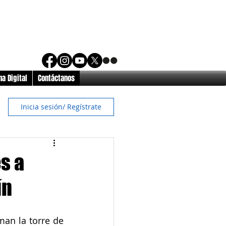
a Digital
Contáctanos
Inicia sesión/ Regístrate
s a
ín
an la torre de 