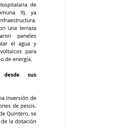
spitalaria de 
omuna 9), ya 
fraestructura. 
n una terraza 
aron paneles 
tar el agua y 
oltaicos para 
 de energía.
 desde sus 
a inversión de 
ones de pesos. 
de Quintero, se 
de la dotación 