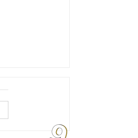
Reliza:
ntro de Co-creación de los
 en el Museo Casa de la