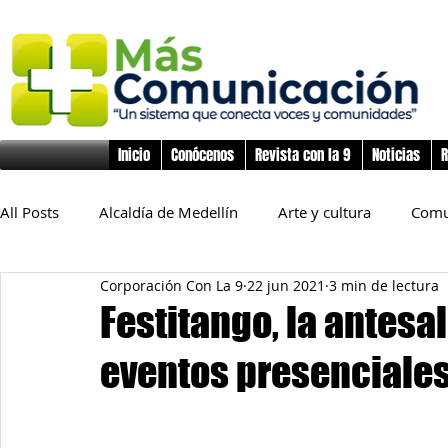
Inicio
Conócenos
Revista con la 9
Noticias
R
All Posts
Alcaldía de Medellín
Arte y cultura
Comu
Corporación Con La 9
22 jun 2021
3 min de lectura
Educación
Derechos Humanos
Deporte
Flo
Festitango, la antesa
eventos presenciales
Inclusión Social
Infancia y preadolescencia
Junta