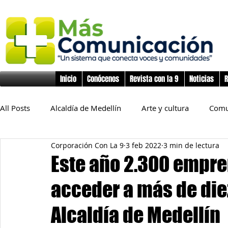
Inicio
Conócenos
Revista con la 9
Noticias
R
All Posts
Alcaldía de Medellín
Arte y cultura
Comu
Corporación Con La 9
3 feb 2022
3 min de lectura
Educación
Derechos Humanos
Deporte
Flo
Este año 2.300 empr
acceder a más de die
Inclusión Social
Infancia y preadolescencia
Junta
Alcaldía de Medellín