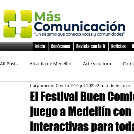
Inicio
Conócenos
Revista con la 9
Noticias
R
All Posts
Alcaldía de Medellín
Arte y cultura
Comu
Corporación Con La 9
16 jul 2025
2 min de lectura
Educación
Derechos Humanos
Deporte
Flo
El Festival Buen Comi
juego a Medellín con
Inclusión Social
Infancia y preadolescencia
Junta
interactivas para toda