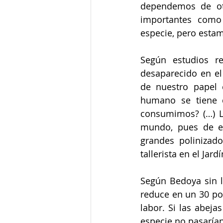
dependemos de otr
importantes como 
especie, pero esta
Según estudios r
desaparecido en el 
de nuestro papel 
humano se tiene q
consumimos? (…) L
mundo, pues de el
grandes polinizado
tallerista en el Jar
Según Bedoya sin la
reduce en un 30 por
labor. Si las abeja
especie no pasarían