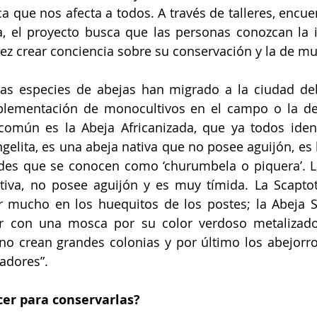
a que nos afecta a todos. A través de talleres, encuen
a, el proyecto busca que las personas conozcan la 
vez crear conciencia sobre su conservación y la de m
as especies de abejas han migrado a la ciudad deb
mplementación de monocultivos en el campo o la def
común es la Abeja Africanizada, que ya todos ident
gelita, es una abeja nativa que no posee aguijón, es l
edes que se conocen como ‘churumbela o piquera’. L
iva, no posee aguijón y es muy tímida. La Scaptotr
mucho en los huequitos de los postes; la Abeja Sol
 con una mosca por su color verdoso metalizado
no crean grandes colonias y por último los abejorr
adores”.
er para conservarlas?