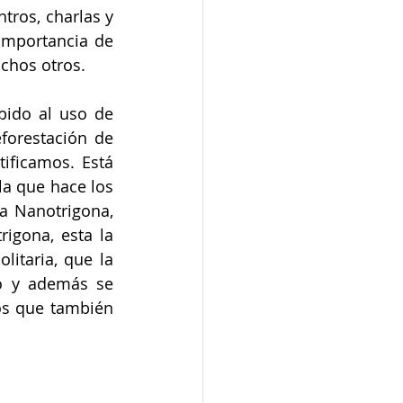
tros, charlas y 
importancia de 
uchos otros.
ido al uso de 
orestación de 
ificamos. Está 
a que hace los 
a Nanotrigona, 
igona, esta la 
itaria, que la 
 y además se 
os que también 