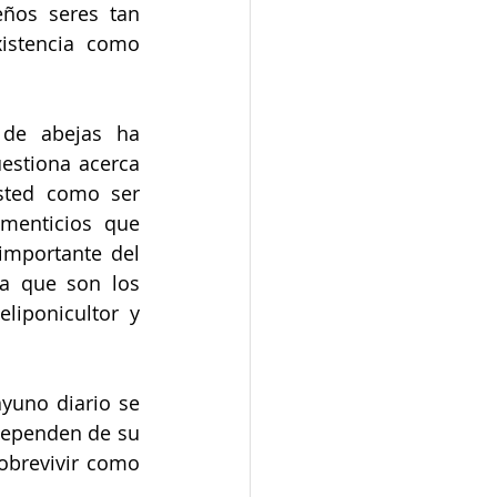
os seres tan 
istencia como 
de abejas ha 
estiona acerca 
sted como ser 
menticios que 
mportante del 
a que son los 
liponicultor y 
yuno diario se 
dependen de su 
obrevivir como 