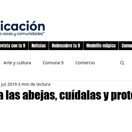
evista con la 9
Noticias
Redescubre la 9
Medellín mágica
Comun
Arte y cultura
Comuna 9
Comercio
 jul 2019
3 min de lectura
nos
Deporte
Flora y fauna
 las abejas, cuídalas y pro
preadolescencia
Junta Administradora Local