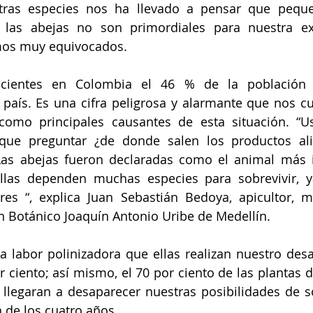
as especies nos ha llevado a pensar que pequeñ
las abejas no son primordiales para nuestra ex
mos muy equivocados.
ecientes en Colombia el 46 % de la población 
país. Es una cifra peligrosa y alarmante que nos cu
como principales causantes de esta situación. “U
ue preguntar ¿de donde salen los productos ali
as abejas fueron declaradas como el animal más i
las dependen muchas especies para sobrevivir, y
res “, explica Juan Sebastián Bedoya, apicultor, me
dín Botánico Joaquín Antonio Uribe de Medellín. 
 labor polinizadora que ellas realizan nuestro desa
 ciento; así mismo, el 70 por ciento de las plantas 
s llegaran a desaparecer nuestras posibilidades de s
 de los cuatro años. 