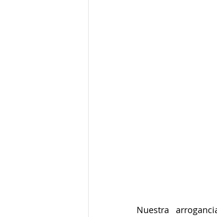
Junta de Acción Comunal
J
Medio ambiente
Movilidad
Salud mental
Secretaría de
Nuestra arroganc