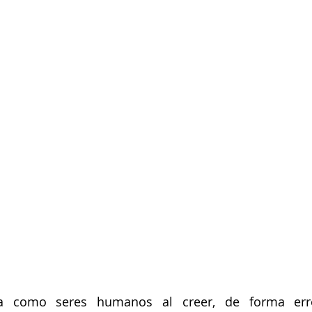
uventud
LGBTIQ+
Mascotas
Medellín
Mujeres empoderadas
Salud
 Salud
Sociedad
ia como seres humanos al creer, de forma err