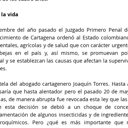
 la vida
embre del año pasado el Juzgado Primero Penal del
cimiento de Cartagena ordenó al Estado colombiano
ntales, agrícolas y de salud que con carácter urgente
abejas en el país y, así mismo, se promuevan polí
l y se establezcan las causas que afectan la superviv
es.
utela del abogado cartagenero Joaquín Torres. Hasta 
aría que hasta alentador pero el pasado 20 de mayo
as, de manera abrupta fue revocada esta ley que las 
e esta decisión se debió a un choque de concep
lamentación de algunos insecticidas y de ingredientes
groquímicos. Pero ¿qué es más importante que n