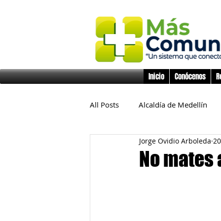
Inicio
Conócenos
R
All Posts
Alcaldía de Medellín
Jorge Ovidio Arboleda
20
Educación
Derechos Huma
No mates a
Inclusión Social
Infancia y 