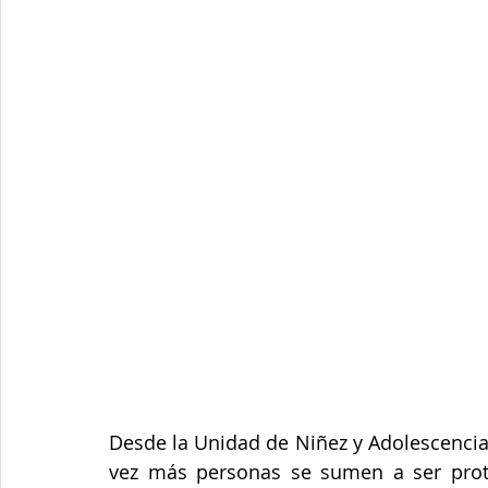
Junta de Acción Comunal
Juventud
LGBTIQ+
Medio ambiente
Movilidad
Mujeres empoderad
Salud mental
Secretaría de Salud
Sociedad
Desde la Unidad de Niñez y Adolescencia,
vez más personas se sumen a ser prote