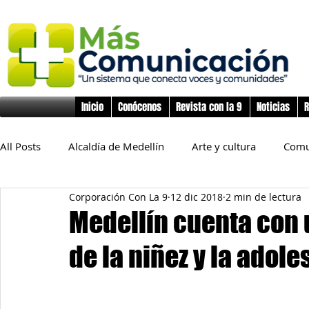
Inicio
Conócenos
Revista con la 9
Noticias
R
All Posts
Alcaldía de Medellín
Arte y cultura
Comu
Corporación Con La 9
12 dic 2018
2 min de lectura
Educación
Derechos Humanos
Deporte
Flo
Medellín cuenta con 
de la niñez y la adol
Inclusión Social
Infancia y preadolescencia
Junta