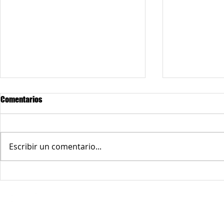
Comentarios
Escribir un comentario...
Redes sociales:
Medellín Music Lab cuenta su
El Distrito ab
historia en una serie que
de Parchemos
muestra el camino de los nuevos
que los meno
talentos de la ciudad en la
tiempo libre 
industria musical
© 2026 Corporación Interactuando con la 9 - Derechos reservados.