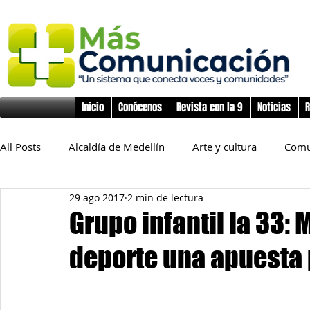
Inicio
Conócenos
Revista con la 9
Noticias
R
All Posts
Alcaldía de Medellín
Arte y cultura
Comu
29 ago 2017
2 min de lectura
Educación
Derechos Humanos
Deporte
Flo
Grupo infantil la 33:
deporte una apuesta 
Inclusión Social
Infancia y preadolescencia
Junta