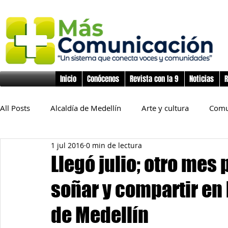
Inicio
Conócenos
Revista con la 9
Noticias
R
All Posts
Alcaldía de Medellín
Arte y cultura
Comu
1 jul 2016
0 min de lectura
Educación
Derechos Humanos
Deporte
Flo
Llegó julio; otro mes 
soñar y compartir en 
Inclusión Social
Infancia y preadolescencia
Junta
de Medellín