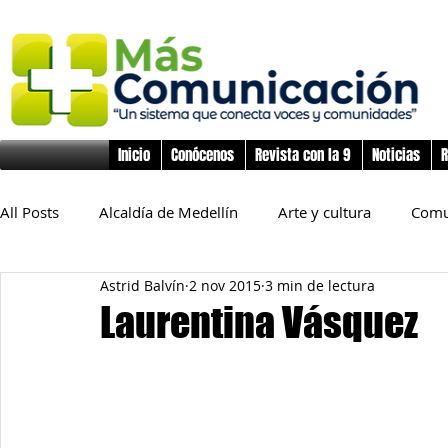
Inicio
Conócenos
Revista con la 9
Noticias
R
All Posts
Alcaldía de Medellín
Arte y cultura
Comu
Astrid Balvín
2 nov 2015
3 min de lectura
Educación
Derechos Humanos
Deporte
Flo
Laurentina Vásquez
Inclusión Social
Infancia y preadolescencia
Junta