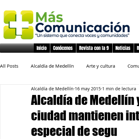
Inicio
Conócenos
Revista con la 9
Noticias
R
All Posts
Alcaldía de Medellín
Arte y cultura
Comu
Alcaldía de Medellín
16 may 2015
1 min de lectura
Educación
Derechos Humanos
Deporte
Flo
Alcaldía de Medellín 
ciudad mantienen int
Inclusión Social
Infancia y preadolescencia
Junta
especial de segu