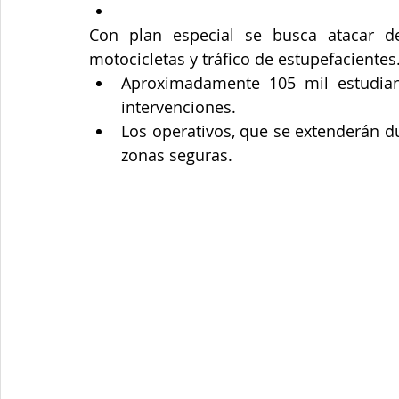
Junta de Acción Comunal
Juventud
LGBTIQ+
Con plan especial se busca atacar de
motocicletas y tráfico de estupefacientes.
Medio ambiente
Movilidad
Mujeres empoderad
Aproximadamente 105 mil estudian
intervenciones.  
Los operativos, que se extenderán du
Salud mental
Secretaría de Salud
Sociedad
zonas seguras.   